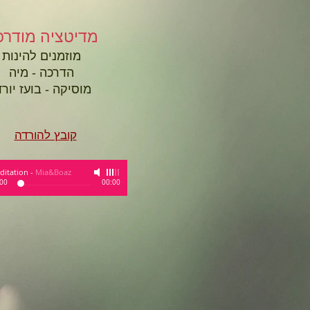
מדיטציה מודרכ
מוזמנים להינות
הדרכה - מיה
מוסיקה - בועז יורד
קובץ להורדה
ditation
-
Mia&Boaz
:00
00:00