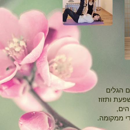
ם הגלים
פעת ותזוז
הים
די ממקומה