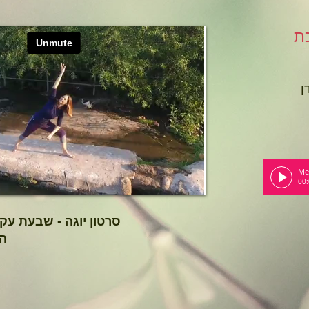
ת
ן
Me
00
סרטון יוגה - שבעת עקר
הא