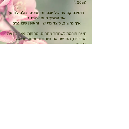
השנים.״
;רוטינה קבועה של יוגה ומדיטציה יכולה לנווט
את המשך היום שלפנינו
.איך נחשוב, כיצד נרגיש,
והאופן שבו נגיב
היוגה תורמת לשחרור מתחים, מחזקת ומאריכה את
השרירים, מחדשת את חיותם והתפתחותם של
התאים
.ומייצבת את הגוף מבפנים. לאחר תרגול,
עמוד השדרה נעשה גמיש ומרווח, והגוף
מרגיש משוחרר ומקורקע
.בזמן התרגול, תשומת הלב לגוף ולתחושותיו
מפחיתים את הרעשים הפנימיים
ומאפשרים ליותר
שקט נפשי
...אפילו 20 דקות בבוקר
.אפילו לאחר 20 דקות,
אפשר להיות יותר
רגועים, נוכחים ויותר מקורקעים
להתחבר לאינטואיציה,
.
ולסדרי
העדיפויות
המתאימים לנו בכל רגע ורגע
במפגשים יינתנו הנחיות לעבודה אישית יומית, לבניית
תרגול בסיסי ואישי שמותאם לצרכים
.הספציפיים של כל אחד ואחת