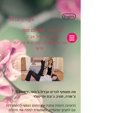
English
Mia yoga
ויג׳נאנה יוגה עם מיה
רמת גן - תל אביב
יוגה ומדיטציה: בניית אימון יומי
אישי
? מה משותף לכרים עבדול-ג׳באר, דיפאק
צ׳ופרה, סטיב ג׳ובס וסיינפלד
הרוטינה היומית נותנת את החוסן הנפשי להתמודדות
עם לחצים יומיומיים, ומאפשרת לפתח את היכולת