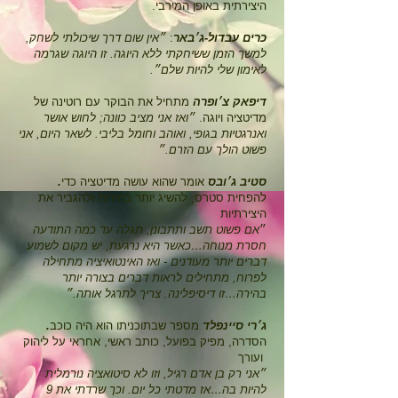
.היצירתית באופן המירבי
כרים עבדול-ג׳באר
:
״אין שום דרך שיכולתי לשחק,
למשך הזמן ששיחקתי ללא היוגה. זו היוגה שגרמה
.לאימון שלי להיות שלם״
דיפאק צ׳ופרה
מתחיל את הבוקר עם רוטינה של
מדיטציה ויוגה.
״ואז אני מציב כוונה; לחוש אושר
ואנרגטיות בגופי, ואוהב וחומל בליבי. לשאר היום, אני
פשוט הולך עם הזרם.״
.סטיב ג׳ובס
אומר שהוא עושה מדיטציה כדי
להפחית סטרס, להשיג יותר בהירות ולהגביר את
היצירתיות
״
אם פשוט תשב ותתבונן, תגלה עד כמה התודעה
חסרת מנוחה…כאשר היא נרגעת, יש מקום לשמוע
דברים יותר מעודנים - ואז האינטואיציה מתחילה
לפרוח, מתחילים לראות דברים בצורה יותר
בהירה…זו דיסיפלינה. צריך לתרגל אותה.״
.ג׳רי סיינפלד
מספר שבתוכניתו הוא היה כוכב
הסדרה, מפיק בפועל, כותב ראשי, אחראי על ליהוק
ועורך
״אני רק בן אדם רגיל, וזו לא סיטואציה נורמלית
להיות בה…אז מדטתי כל יום. וכך שרדתי
את 9