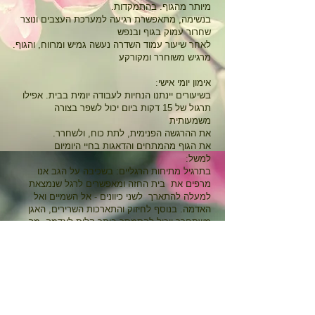
.מיותר
מהגוף. בהתמקדות
בנשימה,
מתאפשרת רגיעה למערכת העצבים ונוצר
שחרור עמוק בגוף ובנפש
.לאחר שיעור עמוד השדרה נעשה גמיש ומרווח, והגוף
מרגיש משוחרר ומקורקע
:אימון יומי אישי
בשיעורים יינתנו הנחיות לעבודה יומית בבית. אפילו
תרגול של 15 דקות ביום יכול לשפר בצורה
משמעותית
את
ההרגשה הפנימית, לתת כוח, ולשחרר
.
את הגוף מהמתחים והדאגות בחיי היומיום
:למשל
בתרגיל מתיחות הרגליים: בשכיבה על הגב אנו
מרפים את בית החזה ומאפשרים לרגל שנמצאת
למעלה להתארך לשני כיוונים - אל השמיים ואל
האדמה. בנוסף לחיזוק והתארכות השרירים, האגן
משתחרר ויכול להתמסר ביתר קלות לאדמה, מה
שמאפשר פתיחה באגן ומשם יותר גמישות ברגליים.
העומס מהגב משתחרר
.כלפי
מטה, אל האדמה. כך נוצרת תחושה שהגב
נתמך
ומשתחרר, והנשימה פתוחה וזורמת
לקריאה נוספת
: יתרונותיה של רוטינה קבועה ביוגה
כאן
ומדיטציה, ובניית תרגול יומי אישי - לקרוא