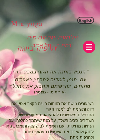
English
Mia yoga
ויג׳נאנה יוגה עם מיה
רמת גן - תל אביב
תרפיה ביוגה
.״הנפש בוחנת את הגוף במבט הורי
.עם הזמן לומדים להבחין באזורים
מתוחים, להרפותם ולחבוק את החלל״
(אורית סן - גופטה)
.בשיעורים ניישם את תנוחות היוגה בקצב איטי, אם
דיוק ותשומת לב למנחי הגוף
התרגילים מאפשרים להתארגנות מחודשת של
השרירים סביב השלד, על מנת שייתמך כהלכה. עם
הנחיות מדויקות, ועם תשומת לב שקטה ותומכת, ניתן
לחזק ולהאריך את השרירים העמוקים יותר
ולהרפות מתח