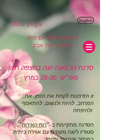
English
Mia yoga
ויג׳נאנה יוגה עם מיה
רמת גן - תל אביב
סדנת ויג׳נאנה יוגה במצפה רמון
סופ״ש 28-30 במרץ
.זו הזדמנות לקחת את הזמן, את
המרחב, להיות ולנשום, להתאסף
היפתח
ול
הסדנה מתקיימת ב-״
רוח האירוח
״,
סטודיו ליוגה מקסים עם אווירה ביתית
במרחב אינטימי ומיוחד