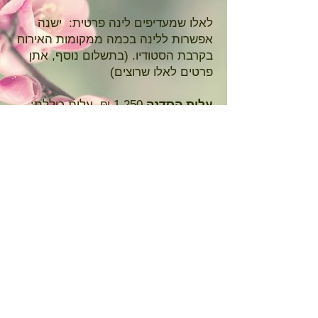
לאלו שמעדיפים לינה פרטית: ישנה
אפשרות ללינה בכמה ממקומות האירוח
בקרבת הסטודיו. (בתשלום נוסף, אתן
פרטים לאלו שרוצים)
עלות הסדנה
1,250 ₪. עלות כוללת:
לינה משותפת ב-2 חללי הסטודיו, 4
שיעורים (2 ביום), טיולי אחה״צ, 4
ארוחות צמחוניות מלאות וארוחות בוקר
קלות
הרשמה: כדי להבטיח את מקומכם, יש
לשלם דרך הביט מקדמה על סך 300 ₪
עד לא יאוחר מ-15.3. הסכום יקוזז
מהתשלום המלא. (במקרה
של ביטול
לאחר תאריך הנ״ל, סכום המקדמה
יוחזר במידה ויהיו מספר מינימלי של
משתתפים בסדנה.)