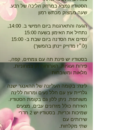
.הסטודיו נמצא במרחק הליכה של רבע
שעה ממצוק מכתש רמון
הגעה וה
תארגנות ביום חמישי ב. 14:00,
נתחיל את האימון בשעה 15:00
נסיים את הסדנה ביום שבת ב- 15:00
(לו״ז מדוייק יינתן בהמשך)
.בסטודיו יש פינת תה עם צמחים, קפה,
פירות ועוגיות. הארוחות הן צמחוניות,
מלאות ומשובחות
לינה: בקומה העליונה של ההאנגר ישנה
גלריית עץ עם חלל נעים ומרווח ללינה
משותפת. ניתן ללון גם בקומת הסטודיו.
האירוח כולל מזרונים עבים, מצעים
שמיכות וכריות. בסטודיו יש 2 חדרי
שירותים עם
.שתי מקלחות